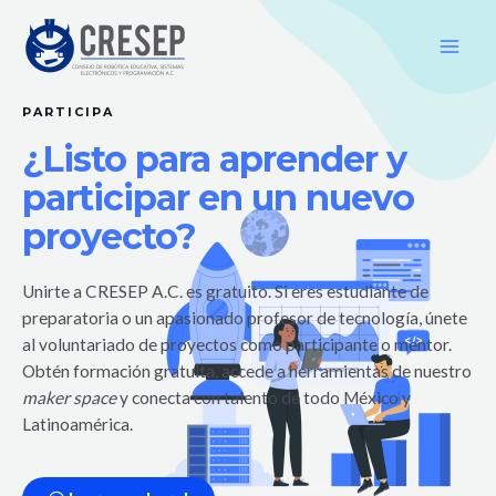
PARTICIPA
¿Listo para aprender y
participar en un nuevo
proyecto?
Unirte a CRESEP A.C. es gratuito. Si eres estudiante de
preparatoria o un apasionado profesor de tecnología, únete
al voluntariado de proyectos como participante o mentor.
Obtén formación gratuita, accede a herramientas de nuestro
maker space
y conecta con talento de todo México y
Latinoamérica.